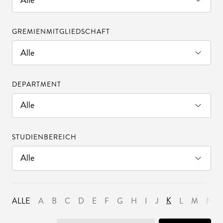
GREMIENMITGLIEDSCHAFT
DEPARTMENT
STUDIENBEREICH
K
ALLE
A
B
C
D
E
F
G
H
I
J
L
M
N