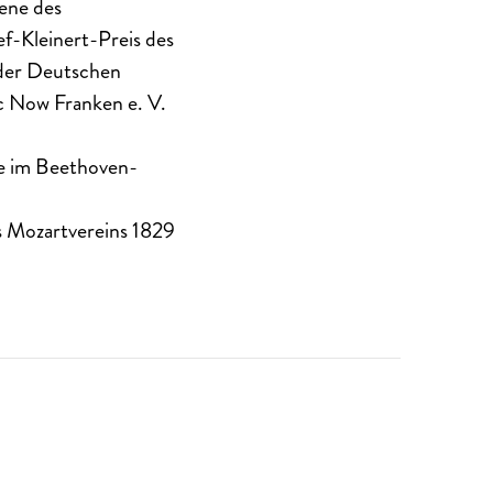
bene des
f-Kleinert-Preis des
 der Deutschen
c Now Franken e. V.
ie im Beethoven-
s Mozartvereins 1829