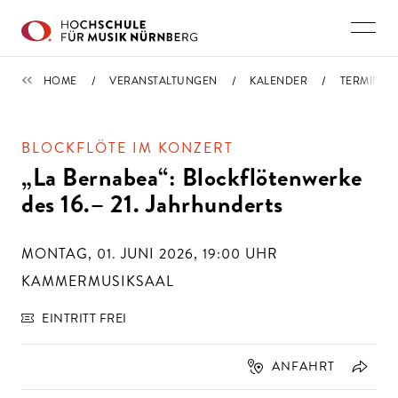
Direkt zu den Inhalten springen
TERMINE
HOME
VERANSTALTUNGEN
KALENDER
TERMIN
BLOCKFLÖTE IM KONZERT
„La Bernabea“: Blockflötenwerke
des 16.– 21. Jahrhunderts
MONTAG, 01. JUNI 2026, 19:00
UHR
KAMMERMUSIKSAAL
EINTRITT FREI
ANFAHRT