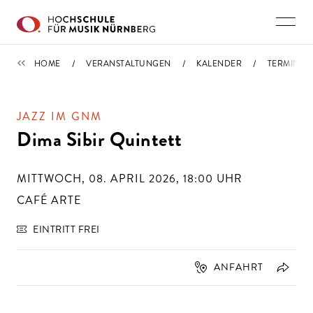
Direkt zu den Inhalten springen
TERMINE
HOME
VERANSTALTUNGEN
KALENDER
TERMIN
JAZZ IM GNM
Dima Sibir Quintett
MITTWOCH, 08. APRIL 2026, 18:00
UHR
CAFÉ ARTE
EINTRITT FREI
ANFAHRT