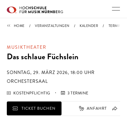
Direkt zu den Inhalten springen
TERMINE
HOME
VERANSTALTUNGEN
KALENDER
TERMIN
MUSIKTHEATER
Das schlaue Füchslein
SONNTAG, 29. MÄRZ 2026, 18:00
UHR
ORCHESTERSAAL
KOSTENPFLICHTIG
3 TERMINE
TICKET BUCHEN
ANFAHRT