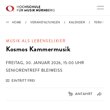
Direkt zu den Inhalten springen
TERMINE
HOME
VERANSTALTUNGEN
KALENDER
TERMIN
MUSIK ALS LEBENSELIXIER
Kosmos Kammermusik
FREITAG, 30. JANUAR 2026, 15:00
UHR
SENIORENTREFF BLEIWEISS
EINTRITT FREI
ANFAHRT