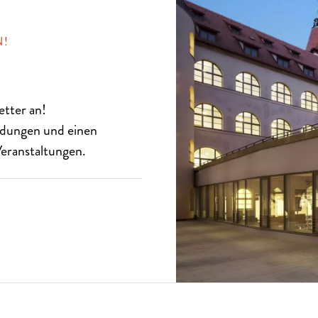
N!
etter
an!
eldungen und einen
eranstaltungen.