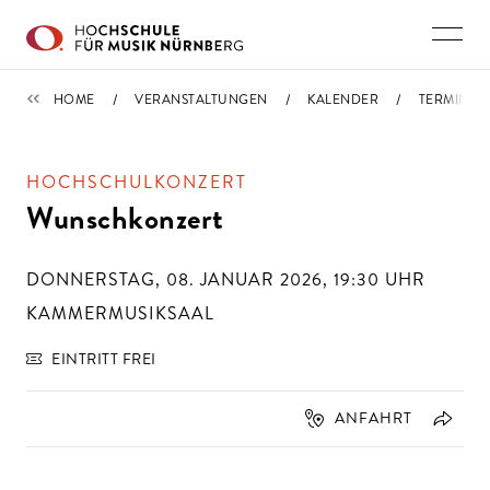
Direkt zu den Inhalten springen
TERMINE
HOME
VERANSTALTUNGEN
KALENDER
TERMIN
HOCHSCHULKONZERT
Wunschkonzert
DONNERSTAG, 08. JANUAR 2026, 19:30
UHR
KAMMERMUSIKSAAL
EINTRITT FREI
ANFAHRT