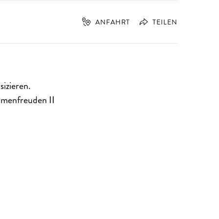
ANFAHRT
TEILEN
izieren.
umenfreuden II