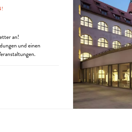
N!
etter
an!
eldungen und einen
eranstaltungen.