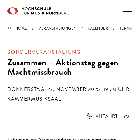
Direkt zu den Inhalten springen
TERMINE
HOME
VERANSTALTUNGEN
KALENDER
TERMIN
SONDERVERANSTALTUNG
Zusammen – Aktionstag gegen
Machtmissbrauch
DONNERSTAG, 27. NOVEMBER 2025, 19:30
UHR
KAMMERMUSIKSAAL
ANFAHRT
Lehrende und Studierende musizieren gemeinsam