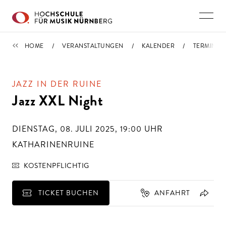
Direkt zu den Inhalten springen
TERMINE
HOME
VERANSTALTUNGEN
KALENDER
TERMIN
JAZZ IN DER RUINE
Jazz XXL Night
DIENSTAG, 08. JULI 2025, 19:00
UHR
KATHARINENRUINE
KOSTENPFLICHTIG
TICKET BUCHEN
ANFAHRT