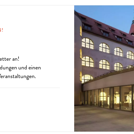
N!
etter
an!
eldungen und einen
eranstaltungen.