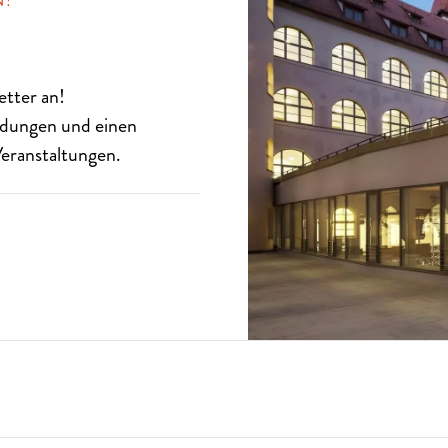
N!
etter
an!
eldungen und einen
eranstaltungen.