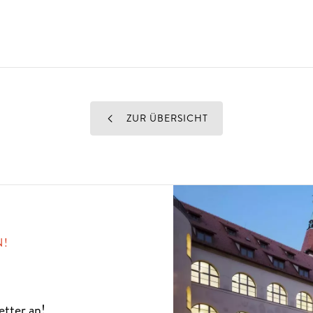
ZUR ÜBERSICHT
N!
etter
an!