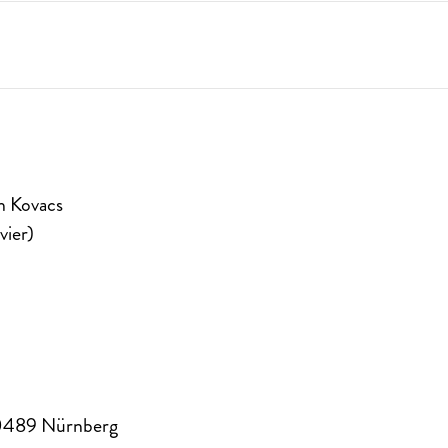
th Kovacs
vier)
0489
Nürnberg