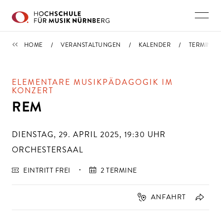
Direkt zu den Inhalten springen
TERMINE
HOME
VERANSTALTUNGEN
KALENDER
TERMIN
ELEMENTARE MUSIKPÄDAGOGIK IM
KONZERT
REM
DIENSTAG, 29. APRIL 2025, 19:30
UHR
ORCHESTERSAAL
EINTRITT FREI
2 TERMINE
ANFAHRT