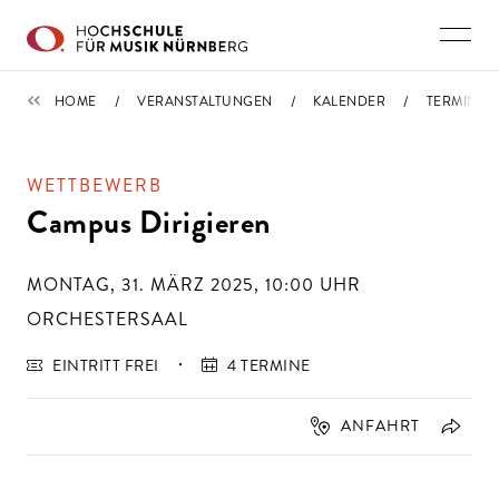
Direkt zu den Inhalten springen
TERMINE
HOME
VERANSTALTUNGEN
KALENDER
TERMIN
WETTBEWERB
Campus Dirigieren
MONTAG, 31. MÄRZ 2025, 10:00
UHR
ORCHESTERSAAL
EINTRITT FREI
4 TERMINE
ANFAHRT