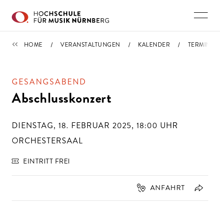
Direkt zu den Inhalten springen
TERMINE
HOME
VERANSTALTUNGEN
KALENDER
TERMIN
GESANGSABEND
Abschlusskonzert
DIENSTAG, 18. FEBRUAR 2025, 18:00
UHR
ORCHESTERSAAL
EINTRITT FREI
ANFAHRT