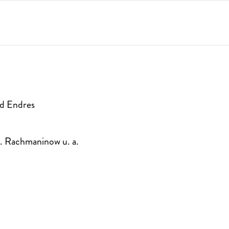
rd Endres
 S. Rachmaninow u. a.