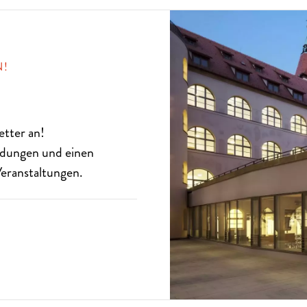
N!
etter
an!
eldungen und einen
eranstaltungen.