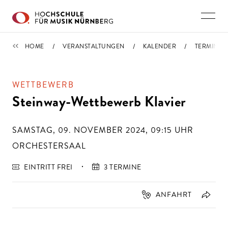
Direkt zu den Inhalten springen
TERMINE
HOME
VERANSTALTUNGEN
KALENDER
TERMIN
WETTBEWERB
Steinway-Wettbewerb Klavier
SAMSTAG, 09. NOVEMBER 2024, 09:15
UHR
ORCHESTERSAAL
EINTRITT FREI
3 TERMINE
ANFAHRT