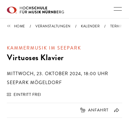
Direkt zu den Inhalten springen
TERMINE
HOME
VERANSTALTUNGEN
KALENDER
TERMIN
KAMMERMUSIK IM SEEPARK
Virtuoses Klavier
MITTWOCH, 23. OKTOBER 2024, 18:00
UHR
SEEPARK MÖGELDORF
EINTRITT FREI
ANFAHRT