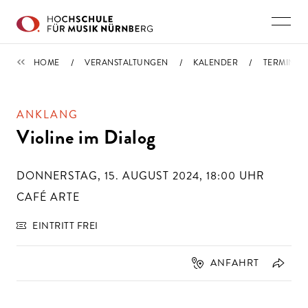
Direkt zu den Inhalten springen
TERMINE
HOME
VERANSTALTUNGEN
KALENDER
TERMIN
ANKLANG
Violine im Dialog
DONNERSTAG, 15. AUGUST 2024, 18:00
UHR
CAFÉ ARTE
EINTRITT FREI
ANFAHRT