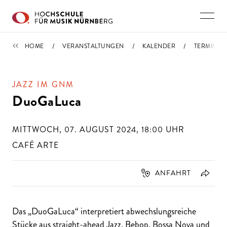
Direkt zu den Inhalten springen
TERMINE
HOME
VERANSTALTUNGEN
KALENDER
TERMIN
JAZZ IM GNM
DuoGaLuca
MITTWOCH, 07. AUGUST 2024, 18:00
UHR
CAFÉ ARTE
ANFAHRT
Das „DuoGaLuca“ interpretiert abwechslungsreiche
Stücke aus straight-ahead Jazz, Bebop, Bossa Nova und