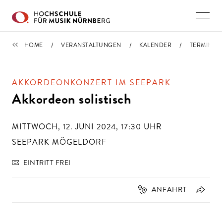
Direkt zu den Inhalten springen
TERMINE
HOME
VERANSTALTUNGEN
KALENDER
TERMIN
AKKORDEONKONZERT IM SEEPARK
Akkordeon solistisch
MITTWOCH, 12. JUNI 2024, 17:30
UHR
SEEPARK MÖGELDORF
EINTRITT FREI
ANFAHRT