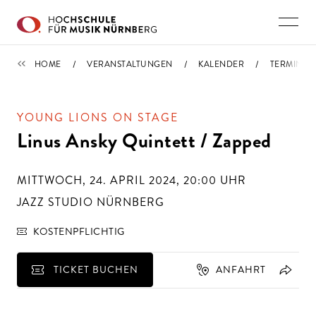
Direkt zu den Inhalten springen
TERMINE
HOME
VERANSTALTUNGEN
KALENDER
TERMIN
YOUNG LIONS ON STAGE
Linus Ansky Quintett / Zapped
MITTWOCH, 24. APRIL 2024, 20:00
UHR
JAZZ STUDIO NÜRNBERG
KOSTENPFLICHTIG
TICKET BUCHEN
ANFAHRT