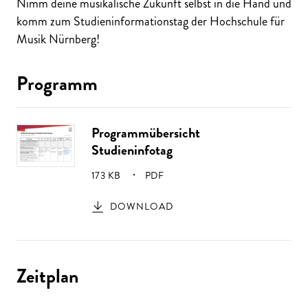
Nimm deine musikalische Zukunft selbst in die Hand und
komm zum Studieninformationstag der Hochschule für
Musik Nürnberg!
Programm
Programmübersicht
Studieninfotag
GRÖSSE:
173 KB
PDF
DOWNLOAD
Zeitplan