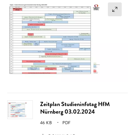
Zeitplan Studieninfotag HfM
Nürnberg 03.02.2024
GRÖSSE:
46 KB
PDF