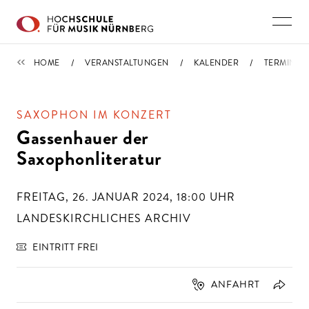
Direkt zu den Inhalten springen
TERMINE
HOME
VERANSTALTUNGEN
KALENDER
TERMIN
SAXOPHON IM KONZERT
Gassenhauer der
Saxophonliteratur
FREITAG, 26. JANUAR 2024, 18:00
UHR
LANDESKIRCHLICHES ARCHIV
EINTRITT FREI
ANFAHRT