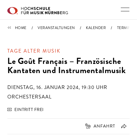
Direkt zu den Inhalten springen
TERMINE
HOME
VERANSTALTUNGEN
KALENDER
TERMIN
TAGE ALTER MUSIK
Le Goût Français – Französische
Kantaten und Instrumentalmusik
DIENSTAG, 16. JANUAR 2024, 19:30
UHR
ORCHESTERSAAL
EINTRITT FREI
ANFAHRT