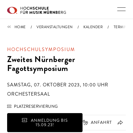
Direkt zu den Inhalten springen
TERMINE
HOME
VERANSTALTUNGEN
KALENDER
TERMIN
HOCHSCHULSYMPOSIUM
Zweites Nürnberger
Fagottsymposium
SAMSTAG, 07. OKTOBER 2023, 10:00
UHR
ORCHESTERSAAL
PLATZRESERVIERUNG
ANMELDUNG BIS
ANFAHRT
15.09.23!