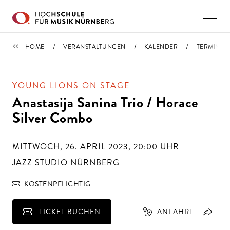
Direkt zu den Inhalten springen
TERMINE
HOME
VERANSTALTUNGEN
KALENDER
TERMIN
YOUNG LIONS ON STAGE
Anastasija Sanina Trio / Horace
Silver Combo
MITTWOCH, 26. APRIL 2023, 20:00
UHR
JAZZ STUDIO NÜRNBERG
KOSTENPFLICHTIG
TICKET BUCHEN
ANFAHRT