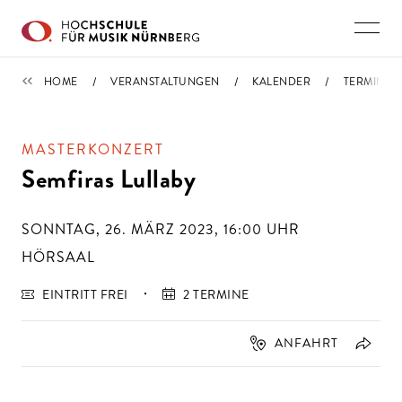
Direkt zu den Inhalten springen
TERMINE
HOME
VERANSTALTUNGEN
KALENDER
TERMIN
MASTERKONZERT
Semfiras Lullaby
SONNTAG, 26. MÄRZ 2023, 16:00
UHR
HÖRSAAL
EINTRITT FREI
2 TERMINE
ANFAHRT