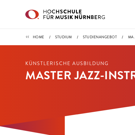
Direkt zu den Inhalten springen
STUDIENANGEBOT
HOME
STUDIUM
STUDIENANGEBOT
MA 
KÜNSTLERISCHE AUSBILDUNG
MASTER JAZZ-INS