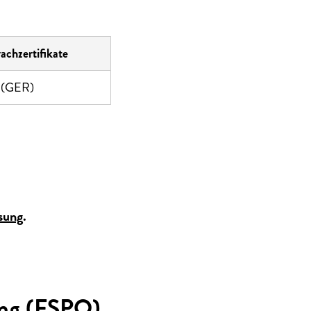
achzertifikate
1 (GER)
sung
.
ung (FSPO)