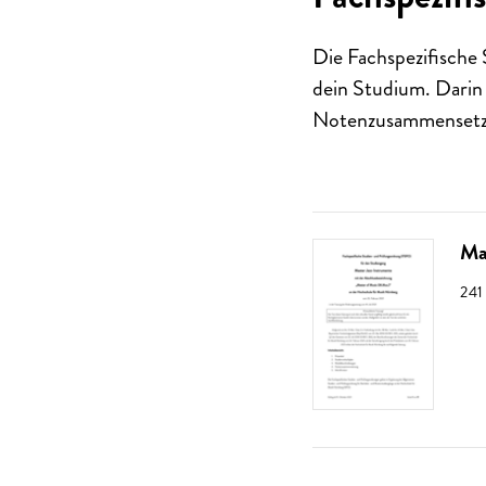
Die Fachspezifische
dein Studium. Darin
Notenzusammensetz
Ma
GRÖ
241