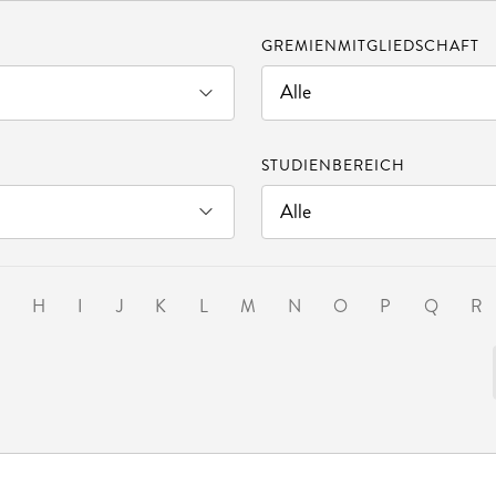
GREMIENMITGLIEDSCHAFT
STUDIENBEREICH
G
H
I
J
K
L
M
N
O
P
Q
R