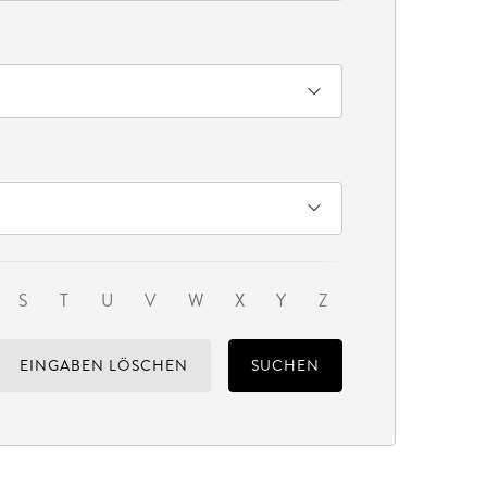
S
T
U
V
W
X
Y
Z
EINGABEN LÖSCHEN
SUCHEN