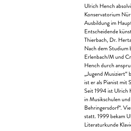
Ulrich Hench absolv
Konservatorium Nürn
Ausbildung im Haupt
Entscheidende künst
Thierbach, Dr. Herta
Nach dem Studium be
Erlenbach/M und Cre
Hench durch anspruc
„Jugend Musiziert“ b
ist er als Pianist m
Seit 1994 ist Ulrich
in Musikschulen und
Behringersdorf“. Vie
statt. 1999 bekam U
Literaturkunde Klav