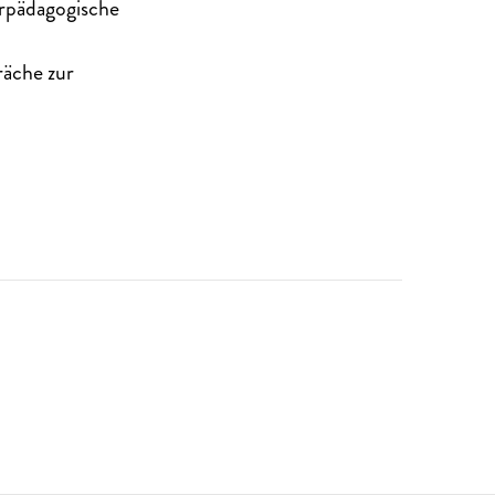
erpädagogische
räche zur