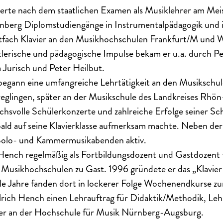
ierte nach dem staatlichen Examen als Musiklehrer am Mei
berg Diplomstudiengänge in Instrumentalpädagogik und i
fach Klavier an den Musikhochschulen Frankfurt/M und 
lerische und pädagogische Impulse bekam er u.a. durch Pe
 Jurisch und Peter Heilbut.
gann eine umfangreiche Lehrtätigkeit an den Musikschul
glingen, später an der Musikschule des Landkreises Rhön
hsvolle Schülerkonzerte und zahlreiche Erfolge seiner Sc
ald auf seine Klavierklasse aufmerksam machte. Neben der
it Solo- und Kammermusikabenden aktiv.
 Hench regelmäßig als Fortbildungsdozent und Gastdozent 
 Musikhochschulen zu Gast. 1996 gründete er das „Klav
le Jahre fanden dort in lockerer Folge Wochenendkurse zu
lrich Hench einen Lehrauftrag für Didaktik/Methodik, Leh
ier an der Hochschule für Musik Nürnberg-Augsburg.