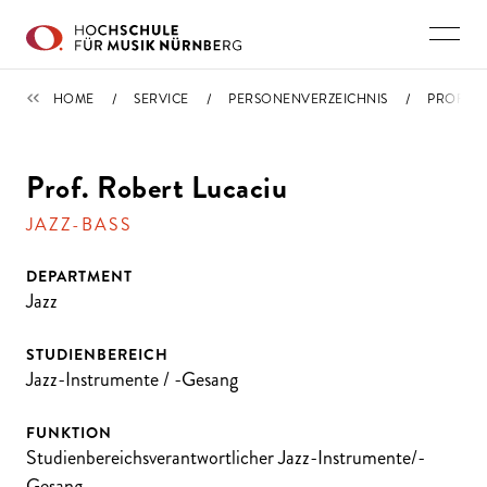
Direkt zu den Inhalten springen
PERSONENVERZEICHNIS
HOME
SERVICE
PERSONENVERZEICHNIS
PROFIL
Prof. Robert Lucaciu
JAZZ-BASS
DEPARTMENT
Jazz
STUDIENBEREICH
Jazz-Instrumente / -Gesang
FUNKTION
Studienbereichsverantwortlicher Jazz-Instrumente/-
Gesang