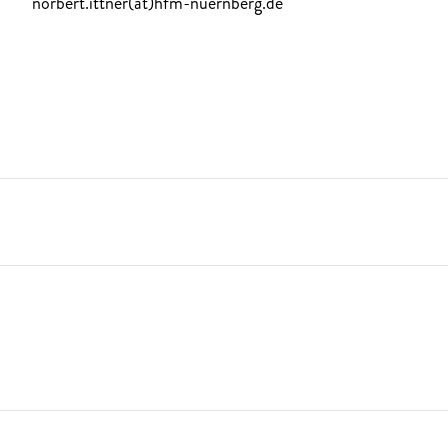
norbert.ittner(at)hfm-nuernberg.de