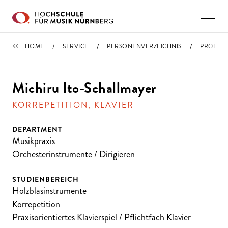
Direkt zu den Inhalten springen
PERSONENVERZEICHNIS
HOME
SERVICE
PERSONENVERZEICHNIS
PROFIL
Michiru Ito-Schallmayer
KORREPETITION, KLAVIER
DEPARTMENT
Musikpraxis
Orchesterinstrumente / Dirigieren
STUDIENBEREICH
Holzblasinstrumente
Korrepetition
Praxisorientiertes Klavierspiel / Pflichtfach Klavier