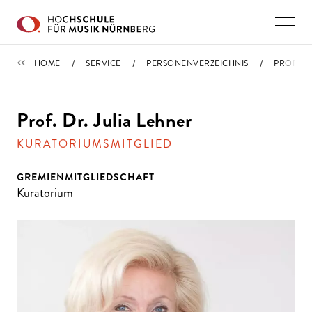
Direkt zu den Inhalten springen
PERSONENVERZEICHNIS
HOME
SERVICE
PERSONENVERZEICHNIS
PROFIL
Prof. Dr. Julia Lehner
KURATORIUMSMITGLIED
GREMIENMITGLIEDSCHAFT
Kuratorium