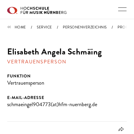
Direkt zu den Inhalten springen
PERSONENVERZEICHNIS
HOME
SERVICE
PERSONENVERZEICHNIS
PROFIL
Elisabeth Angela Schmäing
VERTRAUENSPERSON
FUNKTION
Vertrauensperson
E-MAIL-ADRESSE
schmaeingel904773(at)hfm-nuernberg.de