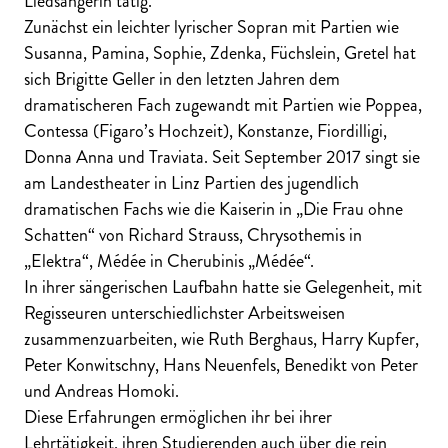
Liedsängerin tätig.
Zunächst ein leichter lyrischer Sopran mit Partien wie
Susanna, Pamina, Sophie, Zdenka, Füchslein, Gretel hat
sich Brigitte Geller in den letzten Jahren dem
dramatischeren Fach zugewandt mit Partien wie Poppea,
Contessa (Figaro’s Hochzeit), Konstanze, Fiordilligi,
Donna Anna und Traviata. Seit September 2017 singt sie
am Landestheater in Linz Partien des jugendlich
dramatischen Fachs wie die Kaiserin in „Die Frau ohne
Schatten“ von Richard Strauss, Chrysothemis in
„Elektra“, Médée in Cherubinis „Médée“.
In ihrer sängerischen Laufbahn hatte sie Gelegenheit, mit
Regisseuren unterschiedlichster Arbeitsweisen
zusammenzuarbeiten, wie Ruth Berghaus, Harry Kupfer,
Peter Konwitschny, Hans Neuenfels, Benedikt von Peter
und Andreas Homoki.
Diese Erfahrungen ermöglichen ihr bei ihrer
Lehrtätigkeit, ihren Studierenden auch über die rein