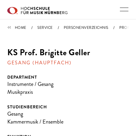
Direkt zu den Inhalten springen
PERSONENVERZEICHNIS
HOME
SERVICE
PERSONENVERZEICHNIS
PROFIL
KS Prof. Brigitte Geller
GESANG (HAUPTFACH)
DEPARTMENT
Instrumente / Gesang
Musikpraxis
STUDIENBEREICH
Gesang
Kammermusik / Ensemble