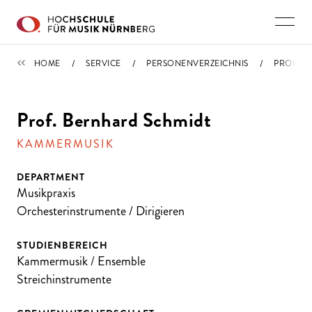
Direkt zu den Inhalten springen
PERSONENVERZEICHNIS
HOME
SERVICE
PERSONENVERZEICHNIS
PROFIL
Prof. Bernhard Schmidt
KAMMERMUSIK
DEPARTMENT
Musikpraxis
Orchesterinstrumente / Dirigieren
STUDIENBEREICH
Kammermusik / Ensemble
Streichinstrumente