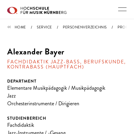
Direkt zu den Inhalten springen
PERSONENVERZEICHNIS
HOME
SERVICE
PERSONENVERZEICHNIS
PROFIL
Alexander Bayer
FACHDIDAKTIK JAZZ-BASS, BERUFSKUNDE,
KONTRABASS (HAUPTFACH)
DEPARTMENT
Elementare Musikpädagogik / Musikpädagogik
Jazz
Orchesterinstrumente / Dirigieren
STUDIENBEREICH
Fachdidaktik
Jazz-Instrumente / -Gesang