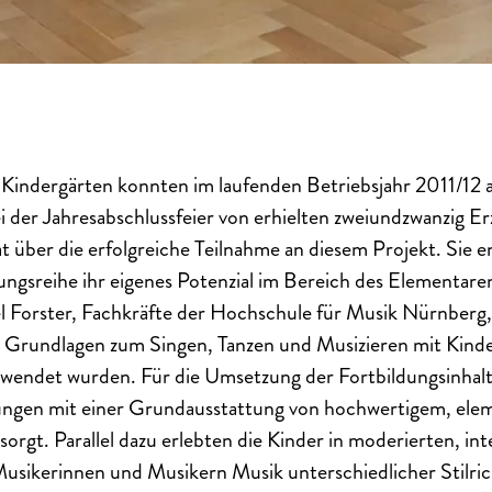
Kindergärten konnten im laufenden Betriebsjahr 2011/12 
i der Jahresabschlussfeier von erhielten zweiundzwanzig E
at über die erfolgreiche Teilnahme an diesem Projekt. Sie e
dungsreihe ihr eigenes Potenzial im Bereich des Elementare
Forster, Fachkräfte der Hochschule für Musik Nürnberg, 
 Grundlagen zum Singen, Tanzen und Musizieren mit Kinder
gewendet wurden. Für die Umsetzung der Fortbildungsinhal
ungen mit einer Grundausstattung von hochwertigem, el
orgt. Parallel dazu erlebten die Kinder in moderierten, in
Musikerinnen und Musikern Musik unterschiedlicher Stilri