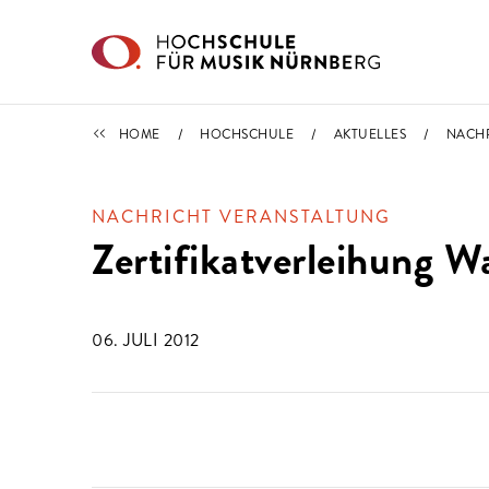
Direkt zu den Inhalten springen
IMPORTIERT
HOME
HOCHSCHULE
AKTUELLES
NACH
NACHRICHT VERANSTALTUNG
Zertifikatverleihung 
06. JULI 2012