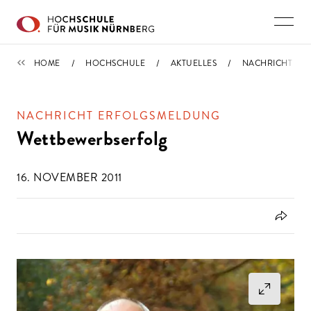
Direkt zu den Inhalten springen
IMPORTIERT
HOME
HOCHSCHULE
AKTUELLES
NACHRICHT
NACHRICHT ERFOLGSMELDUNG
Wettbewerbserfolg
16. NOVEMBER 2011