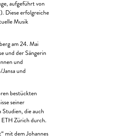
ge, aufgeführt von
). Diese erfolgreiche
tuelle Musik
nberg am 24. Mai
se und der Sängerin
tinnen und
/Jansa und
oren bestückten
sse seiner
n Studien, die auch
r ETH Zürich durch.
st“ mit dem Johannes