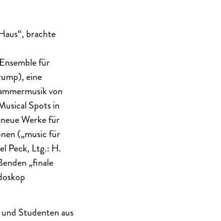
 Haus“, brachte
 Ensemble für
rump), eine
 Kammermusik von
Musical Spots in
 neue Werke für
onen („music für
l Peck, Ltg.: H.
ßenden „finale
idoskop
 und Studenten aus