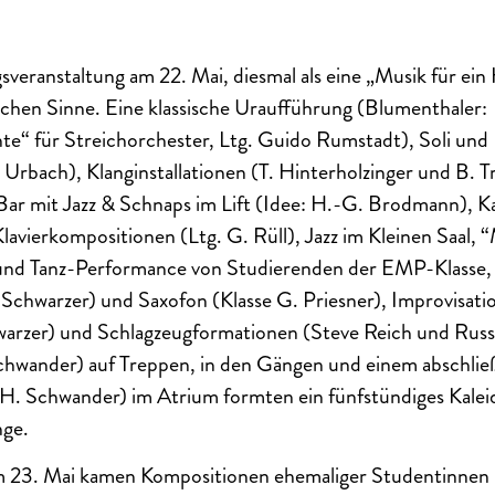
veranstaltung am 22. Mai, diesmal als eine „Musik für ein
chen Sinne. Eine klassische Uraufführung (Blumenthaler:
te“ für Streichorchester, Ltg. Guido Rumstadt), Soli und
 Urbach), Klanginstallationen (T. Hinterholzinger und B. T
ar mit Jazz & Schnaps im Lift (Idee: H.-G. Brodmann),
lavierkompositionen (Ltg. G. Rüll), Jazz im Kleinen Saal, “
nd Tanz-Performance von Studierenden der EMP-Klasse,
. Schwarzer) und Saxofon (Klasse G. Priesner), Improvisati
hwarzer) und Schlagzeugformationen (Steve Reich und Russe
hwander) auf Treppen, in den Gängen und einem abschlie
 H. Schwander) im Atrium formten ein fünfstündiges Kale
nge.
m 23. Mai kamen Kompositionen ehemaliger Studentinnen