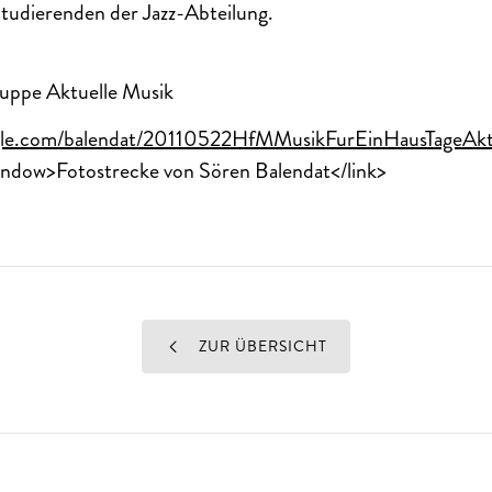
Studierenden der Jazz-Abteilung.
uppe Aktuelle Musik
gle.com/balendat/20110522HfMMusikFurEinHausTageAk
indow>Fotostrecke von Sören Balendat</link>
ZUR ÜBERSICHT