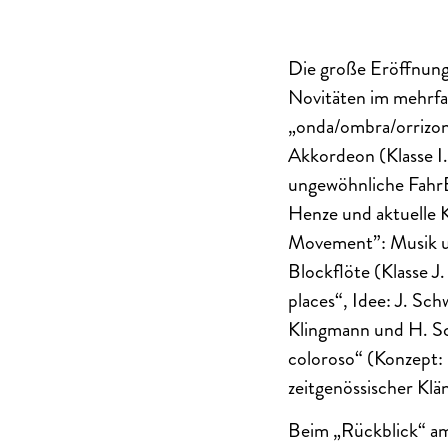
Die große Eröffnungs
Novitäten im mehrfa
„onda/ombra/orrizon
Akkordeon (Klasse I.
ungewöhnliche FahrB
Henze und aktuelle K
Movement”: Musik u
Blockflöte (Klasse J
places“, Idee: J. Sc
Klingmann und H. Sc
coloroso“ (Konzept:
zeitgenössischer Klä
Beim „Rückblick“ a