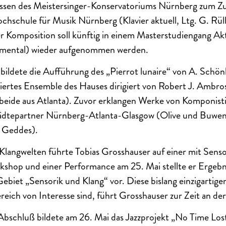
ssen des Meistersinger-Konservatoriums Nürnberg zum Zu
hschule für Musik Nürnberg (Klavier aktuell, Ltg. G. Rüll
r Komposition soll künftig in einem Masterstudiengang Ak
umental) wieder aufgenommen werden.
 bildete die Aufführung des „Pierrot lunaire“ von A. Schö
iertes Ensemble des Hauses dirigiert von Robert J. Ambro
beide aus Atlanta). Zuvor erklangen Werke von Komponis
ädtepartner Nürnberg-Atlanta-Glasgow (Olive und Buwen
 Geddes).
Klangwelten führte Tobias Grosshauser auf einer mit Sens
shop und einer Performance am 25. Mai stellte er Ergebni
biet „Sensorik und Klang“ vor. Diese bislang einzigartige
eich von Interesse sind, führt Grosshauser zur Zeit an de
Abschluß bildete am 26. Mai das Jazzprojekt „No Time Lo