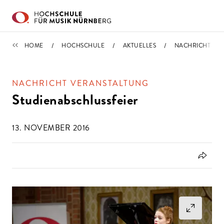
Direkt zu den Inhalten springen
IMPORTIERT
HOME
HOCHSCHULE
AKTUELLES
NACHRICHT
NACHRICHT VERANSTALTUNG
Studienabschlussfeier
13. NOVEMBER 2016