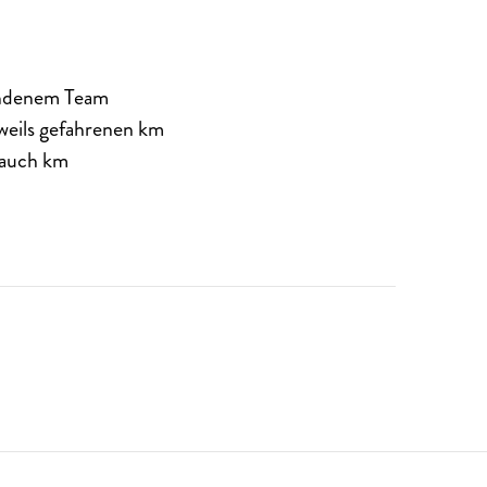
andenem Team
weils gefahrenen km
n auch km