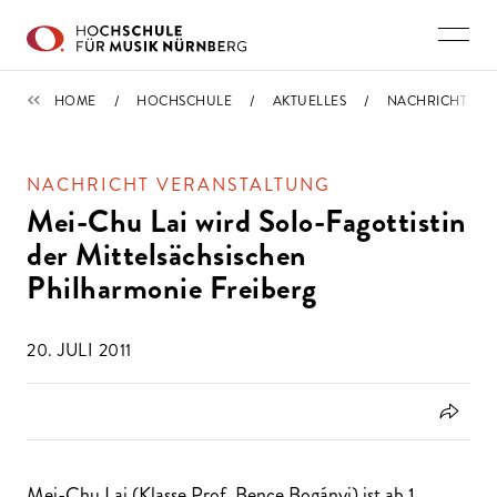
Direkt zu den Inhalten springen
IMPORTIERT
HOME
HOCHSCHULE
AKTUELLES
NACHRICHT
NACHRICHT VERANSTALTUNG
Mei-Chu Lai wird Solo-Fagottistin
der Mittelsächsischen
Philharmonie Freiberg
20. JULI 2011
Mei-Chu Lai (Klasse Prof. Bence Bogányi) ist ab 1.