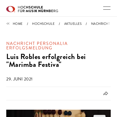
Direkt zu den Inhalten springen
IMPORTIERT
HOME
HOCHSCHULE
AKTUELLES
NACHRICHT
NACHRICHT PERSONALIA
ERFOLGSMELDUNG
Luis Robles erfolgreich bei
"Marimba Festiva"
29. JUNI 2021